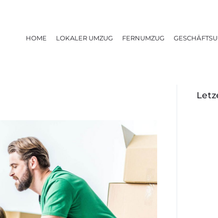
HOME
LOKALER UMZUG
FERNUMZUG
GESCHÄFTS
Let
g